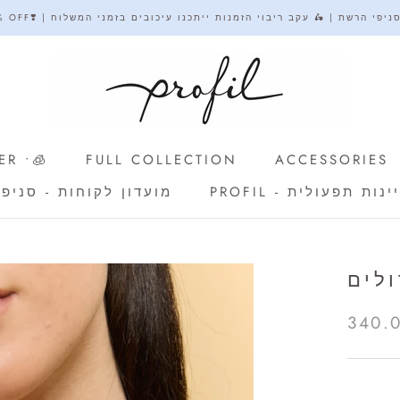
ת - מימוש וצבירת נקודות בסניפי הרשת | 🛵 עקב ריבוי הזמנות ייתכנו עיכובים בזמני המשלוח
R •🧊
FULL COLLECTION
ACCESSORIES
PR - זכיינות תפעולית
מועדון לקוחות - סניפי
PR - זכיינות תפעולית
מועדון לקוחות - סניפי
R •🧊
לים
340.