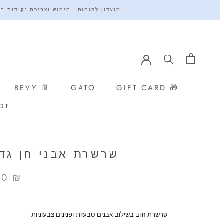
תקף עד 31.8.26 | NEW SUMMER >> 20% OFF❣️ | מועדון לקוחו
BEVY 👖
GATO
GIFT CARD 🎁
OFIL
GIFT CARD 🎁
GATO
BEVY 👖
OFIL
שרשרת אבני חן גדו
00 ₪
שרשרת זהב בשילוב אבנים טבעיות ופנינים צבעוניות