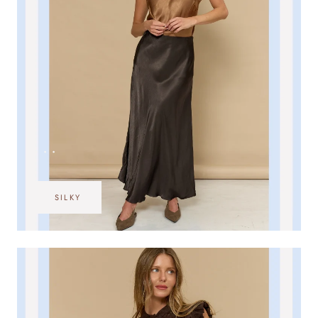
•••
SILKY