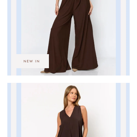
•••
NEW IN